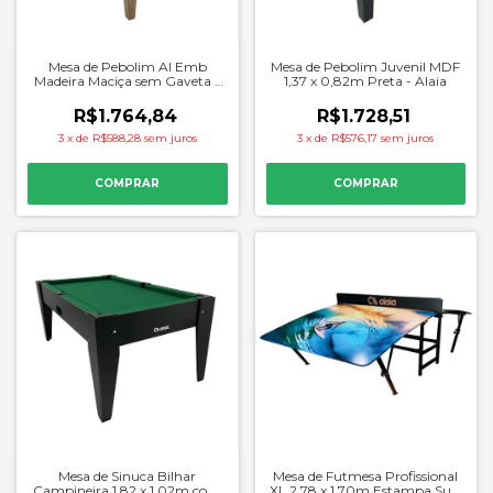
Mesa de Pebolim Al Emb
Mesa de Pebolim Juvenil MDF
Madeira Maciça sem Gaveta -
1,37 x 0,82m Preta - Alaia
Alaia
R$1.764,84
R$1.728,51
3
x
de
R$588,28
sem juros
3
x
de
R$576,17
sem juros
Mesa de Sinuca Bilhar
Mesa de Futmesa Profissional
Campineira 1,82 x 1,02m com
XL 2,78 x 1,70m Estampa Surf