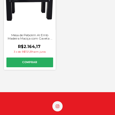
Mesa de Pebolim Al Emb
Madeira Maciça com Gaveta -
Alaia
R$2.164,17
3
x
de
R$721,39
sem juros