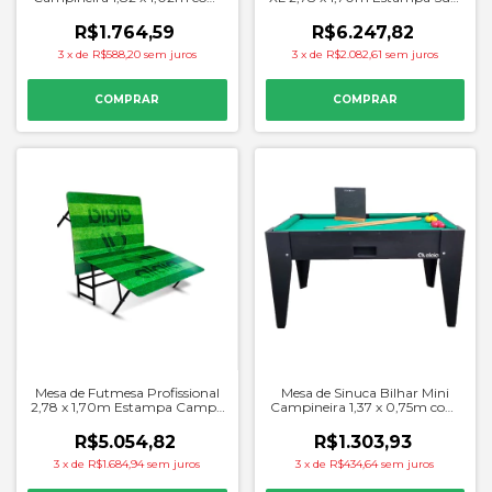
Kit Completo - Alaia
- Alaia
R$1.764,59
R$6.247,82
3
x
de
R$588,20
sem juros
3
x
de
R$2.082,61
sem juros
Mesa de Futmesa Profissional
Mesa de Sinuca Bilhar Mini
2,78 x 1,70m Estampa Campo
Campineira 1,37 x 0,75m com
- Alaia
Kit Completo Mata-Mata -
Alaia
R$5.054,82
R$1.303,93
3
x
de
R$1.684,94
sem juros
3
x
de
R$434,64
sem juros