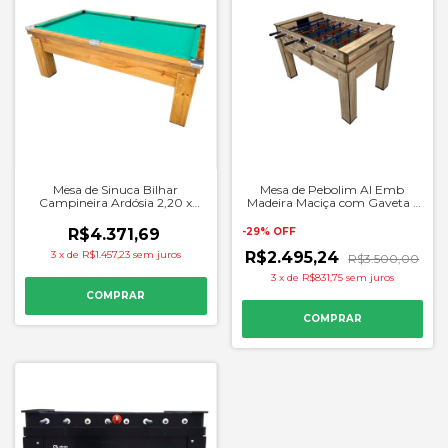
Mesa de Sinuca Bilhar
Mesa de Pebolim Al Emb
Campineira Ardósia 2,20 x
Madeira Maciça com Gaveta -
1,20m Tecido Verde - Alaia
Alaia
R$4.371,69
-
29
%
OFF
3
x
de
R$1.457,23
sem juros
R$2.495,24
R$3.500,00
3
x
de
R$831,75
sem juros